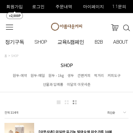
회원가입
로그인
주문내역
마이페이지
1:1문의
+2,000P
정기구독
SHOP
교육&캠페인
B2B
ABOUT
홈
SHOP
SHOP
원두-예약
원두-매일
원두 - 1kg
생두
간편커피
먹거리
커피도구
선물과 답례품
이달의 이웃사촌
전체
114
개
[이웃사촌] 미실란 유기농 발아오색 미숫가루 30봉