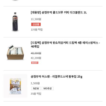
[대용량] 공정무역 콜드브루 커피 다크블렌드 1L
13,500원
135원 적립
[드립백] 공정무역 탄소저감커피 드립백 4종 테이스팅박스 -
40개입
48,000원
43,200원
공정무역 어스맨 - 리얼푸드스낵 팜투칩 25g
3,500원
35원 적립