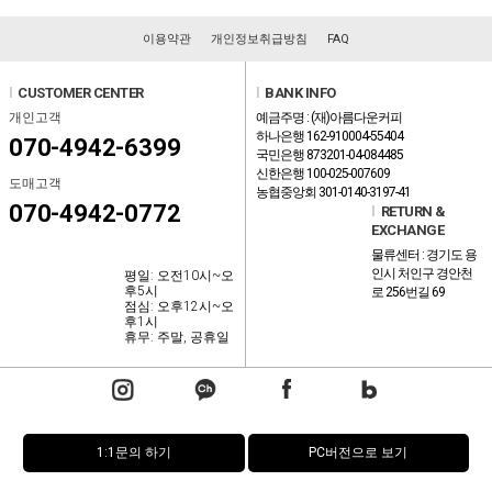
이용약관
개인정보취급방침
FAQ
l
CUSTOMER CENTER
l
BANK INFO
개인고객
예금주명 : (재)아름다운커피
하나은행 162-910004-55404
070-4942-6399
국민은행 873201-04-084485
신한은행 100-025-007609
도매고객
농협중앙회 301-0140-3197-41
070-4942-0772
l
RETURN &
EXCHANGE
물류센터 : 경기도 용
인시 처인구 경안천
평일: 오전10시~오
후5시
로 256번길 69
점심: 오후12시~오
후1시
휴무: 주말, 공휴일
1:1문의 하기
PC버전으로 보기