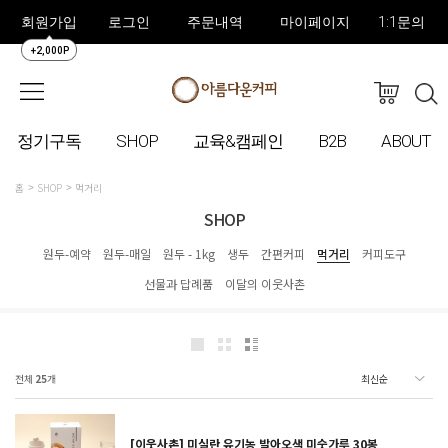
회원가입
로그인
주문내역
마이페이지
1:1문의
+2,000P
정기구독
SHOP
교육&캠페인
B2B
ABOUT
홈
SHOP
먹거리
SHOP
원두-예약
원두-매일
원두 - 1kg
생두
간편커피
먹거리
커피도구
선물과 답례품
이달의 이웃사촌
전체
25
개
[이웃사촌] 미실란 유기농 발아오색 미숫가루 30봉