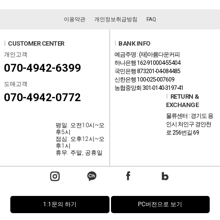
이용약관
개인정보취급방침
FAQ
l
CUSTOMER CENTER
l
BANK INFO
개인고객
예금주명 : (재)아름다운커피
하나은행 162-910004-55404
070-4942-6399
국민은행 873201-04-084485
신한은행 100-025-007609
도매고객
농협중앙회 301-0140-3197-41
070-4942-0772
l
RETURN &
EXCHANGE
물류센터 : 경기도 용
인시 처인구 경안천
평일: 오전10시~오
후5시
로 256번길 69
점심: 오후12시~오
후1시
휴무: 주말, 공휴일
1:1문의 하기
PC버전으로 보기