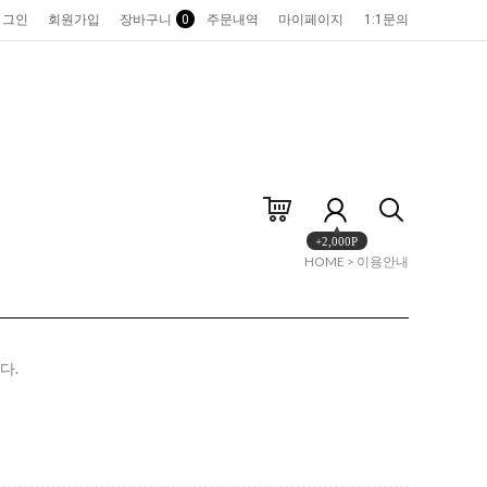
로그인
회원가입
장바구니
0
주문내역
마이페이지
1:1문의
+2,000P
HOME
> 이용안내
다.