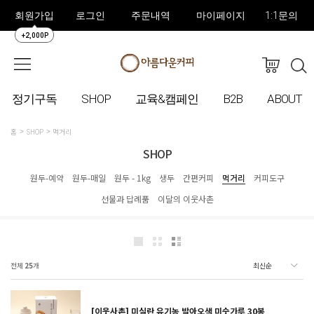
회원가입
로그인
주문내역
마이페이지
1:1문의
+2,000P
정기구독
SHOP
교육&캠페인
B2B
ABOUT
홈
SHOP
먹거리
SHOP
원두-예약
원두-매일
원두 - 1kg
생두
간편커피
먹거리
커피도구
선물과 답례품
이달의 이웃사촌
전체
25
개
[이웃사촌] 미실란 유기농 발아오색 미숫가루 30봉