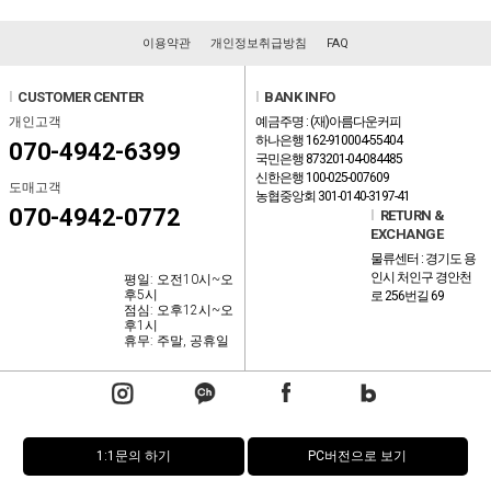
이용약관
개인정보취급방침
FAQ
l
CUSTOMER CENTER
l
BANK INFO
개인고객
예금주명 : (재)아름다운커피
하나은행 162-910004-55404
070-4942-6399
국민은행 873201-04-084485
신한은행 100-025-007609
도매고객
농협중앙회 301-0140-3197-41
070-4942-0772
l
RETURN &
EXCHANGE
물류센터 : 경기도 용
인시 처인구 경안천
평일: 오전10시~오
후5시
로 256번길 69
점심: 오후12시~오
후1시
휴무: 주말, 공휴일
1:1문의 하기
PC버전으로 보기