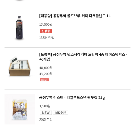
[대용량] 공정무역 콜드브루 커피 다크블렌드 1L
13,500원
135원 적립
[드립백] 공정무역 탄소저감커피 드립백 4종 테이스팅박스 -
40개입
48,000원
43,200원
공정무역 어스맨 - 리얼푸드스낵 팜투칩 25g
3,500원
35원 적립