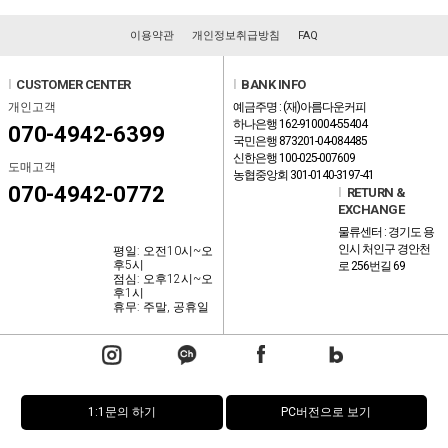
이용약관
개인정보취급방침
FAQ
l
CUSTOMER CENTER
l
BANK INFO
개인고객
예금주명 : (재)아름다운커피
하나은행 162-910004-55404
070-4942-6399
국민은행 873201-04-084485
신한은행 100-025-007609
도매고객
농협중앙회 301-0140-3197-41
070-4942-0772
l
RETURN &
EXCHANGE
물류센터 : 경기도 용
인시 처인구 경안천
평일: 오전10시~오
후5시
로 256번길 69
점심: 오후12시~오
후1시
휴무: 주말, 공휴일
1:1문의 하기
PC버전으로 보기