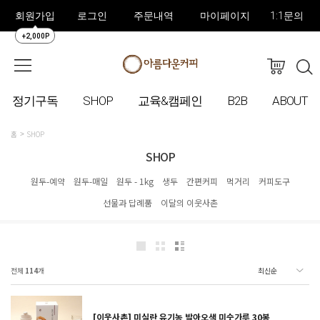
회원가입
로그인
주문내역
마이페이지
1:1문의
+2,000P
정기구독
SHOP
교육&캠페인
B2B
ABOUT
홈
SHOP
SHOP
원두-예약
원두-매일
원두 - 1kg
생두
간편커피
먹거리
커피도구
선물과 답례품
이달의 이웃사촌
전체
114
개
[이웃사촌] 미실란 유기농 발아오색 미숫가루 30봉