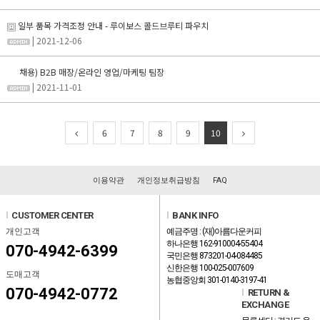
일부 품목 가격조정 안내 - 루이보스 콜드브루티 파우치
| 2021-12-06
채용) B2B 매장/온라인 영업/마케팅 팀장
| 2021-11-01
6
7
8
9
10
이용약관
개인정보취급방침
FAQ
l
CUSTOMER CENTER
l
BANK INFO
개인고객
예금주명 : (재)아름다운커피
하나은행 162-910004-55404
070-4942-6399
국민은행 873201-04-084485
신한은행 100-025-007609
도매고객
농협중앙회 301-0140-3197-41
070-4942-0772
l
RETURN &
EXCHANGE