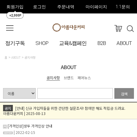
회원가입
로그인
주문내역
마이페이지
1:1문의
+2,000P
정기구독
SHOP
교육&캠페인
B2B
ABOUT
홈
ABOUT
공지사항
ABOUT
공지사항
브랜드
페어뉴스
검색
공지
[안내] 신규 가입자들을 위한 간단한 설문조사! 참여만 해도 적립금 드려요.
아름다운커피 | 2025-08-13
[가격인상]생두 가격인상 안내
| 2022-02-15