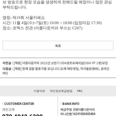
브 방송으로 현장 모습을 생생하게 전해드릴 예정이니 많은 관심
부탁드립니다.
명칭: 제19회 서울카페쇼
시간: 11월 4일(수)~7일(토) 10:00 ~ 18:00 (입장마감 17:30)
장소: 코엑스 전관 (아름다운커피 부스는 C207)
목록
이전글 :
[채용] 아름다운커피 2021년 상반기 ODA영프로페셔널(ODA YP 1명)모집
다음글 :
[채용] 함께 일할 활동가를 모십니다 (도매 매장영업, 자사몰운영MD, 온라인
MD)
이용약관
개인정보취급방침
FAQ
l
CUSTOMER CENTER
l
BANK INFO
개인고객
예금주명 : (재)아름다운커피
하나은행 162-910004-55404