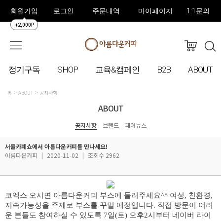
회원가입
로그인
주문내역
마이페이지
1:1문의
+2,000P
정기구독
SHOP
교육&캠페인
B2B
ABOUT
홈
ABOUT
공지사항
ABOUT
공지사항
브랜드
페어뉴스
서울카페쇼에서 아름다운커피를 만나세요!
아름다운커피
|
2020-11-02
|
조회수 2962
코엑스 오시면 아름다운커피 부스에 들러주세요^^ 여성, 친환경,
지속가능성을 주제로 부스를 꾸밀 예정입니다. 직접 방문이 어려
운 분들도 참여하실 수 있도록 7일(토) 오후2시부터 네이버 라이