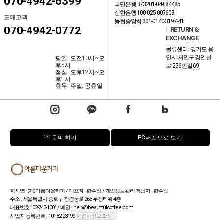
070-4942-6399
국민은행 873201-04-084485
신한은행 100-025-007609
도매고객
농협중앙회 301-0140-3197-41
070-4942-0772
l
RETURN &
EXCHANGE
물류센터 : 경기도 용
인시 처인구 경안천
평일: 오전10시~오
후5시
로 256번길 69
점심: 오후12시~오
후1시
휴무: 주말, 공휴일
1:1문의 하기
PC버전으로 보기
회사명 : (재)아름다운커피 / 대표자 : 한수정 / 개인정보관리 책임자 : 한수정
주소 : 서울특별시 종로구 창경궁로 263 우정타워 4층
대표번호 : 02-743-1004 / 메일 : help@beautifulcoffee.com
사업자 등록번호 : 101-82-23199