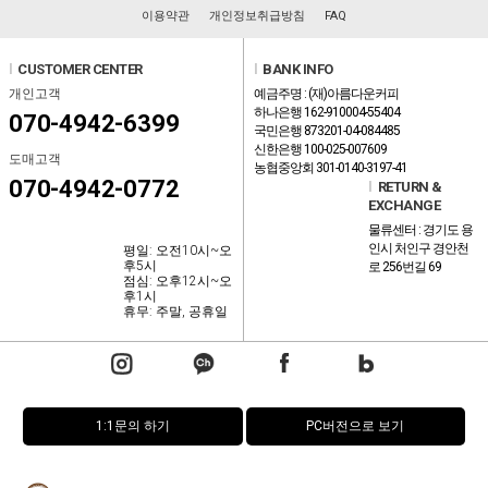
이용약관
개인정보취급방침
FAQ
l
CUSTOMER CENTER
l
BANK INFO
개인고객
예금주명 : (재)아름다운커피
하나은행 162-910004-55404
070-4942-6399
국민은행 873201-04-084485
신한은행 100-025-007609
도매고객
농협중앙회 301-0140-3197-41
070-4942-0772
l
RETURN &
EXCHANGE
물류센터 : 경기도 용
인시 처인구 경안천
평일: 오전10시~오
후5시
로 256번길 69
점심: 오후12시~오
후1시
휴무: 주말, 공휴일
1:1문의 하기
PC버전으로 보기