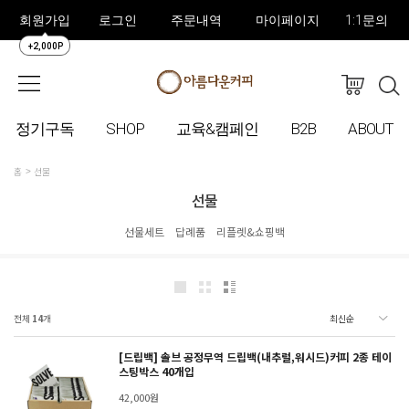
회원가입
로그인
주문내역
마이페이지
1:1문의
+2,000P
정기구독
SHOP
교육&캠페인
B2B
ABOUT
홈
선물
선물
선물세트
답례품
리플렛&쇼핑백
전체
14
개
[드립백] 솔브 공정무역 드립백(내추럴,워시드)커피 2종 테이
스팅박스 40개입
42,000원