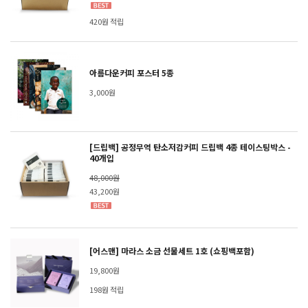
420원 적립
아름다운커피 포스터 5종
3,000원
[드립백] 공정무역 탄소저감커피 드립백 4종 테이스팅박스 -
40개입
48,000원
43,200원
[어스맨] 마라스 소금 선물세트 1호 (쇼핑백포함)
19,800원
198원 적립