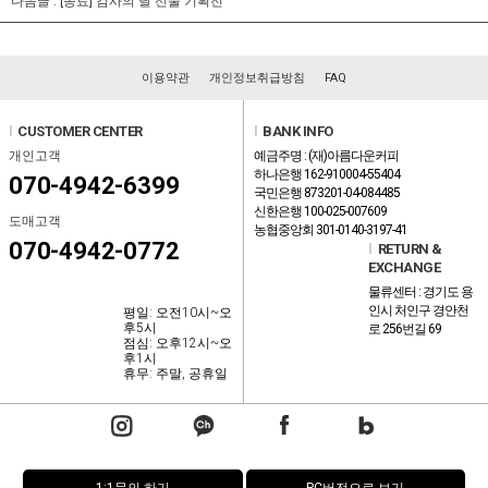
다음글 :
[종료] 감사의 달 선물 기획전
이용약관
개인정보취급방침
FAQ
l
CUSTOMER CENTER
l
BANK INFO
개인고객
예금주명 : (재)아름다운커피
하나은행 162-910004-55404
070-4942-6399
국민은행 873201-04-084485
신한은행 100-025-007609
도매고객
농협중앙회 301-0140-3197-41
070-4942-0772
l
RETURN &
EXCHANGE
물류센터 : 경기도 용
인시 처인구 경안천
평일: 오전10시~오
후5시
로 256번길 69
점심: 오후12시~오
후1시
휴무: 주말, 공휴일