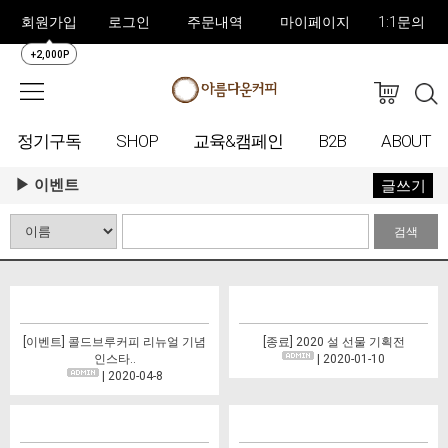
회원가입
로그인
주문내역
마이페이지
1:1문의
+2,000P
정기구독
SHOP
교육&캠페인
B2B
ABOUT
이벤트
글쓰기
검색
[이벤트] 콜드브루커피 리뉴얼 기념
[종료] 2020 설 선물 기획전
인스타..
| 2020-01-10
| 2020-04-8