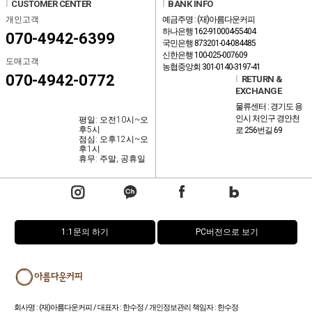
l
CUSTOMER CENTER
l
BANK INFO
개인고객
예금주명 : (재)아름다운커피
하나은행 162-910004-55404
070-4942-6399
국민은행 873201-04-084485
신한은행 100-025-007609
도매고객
농협중앙회 301-0140-3197-41
070-4942-0772
l
RETURN &
EXCHANGE
물류센터 : 경기도 용
인시 처인구 경안천
평일: 오전10시~오
후5시
로 256번길 69
점심: 오후12시~오
후1시
휴무: 주말, 공휴일
1:1문의 하기
PC버전으로 보기
회사명 : (재)아름다운커피 / 대표자 : 한수정 / 개인정보관리 책임자 : 한수정