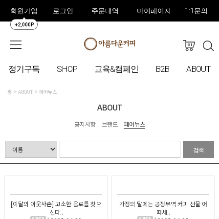
회원가입
로그인
주문내역
마이페이지
1:1문의
+2,000P
정기구독
SHOP
교육&캠페인
B2B
ABOUT
홈
ABOUT
페어뉴스
ABOUT
공지사항
브랜드
페어뉴스
검색
[이달의 이웃사촌] 고소한 음료를 찾으
가정의 달에는 공정무역 커피 선물 어
신다..
떠세..