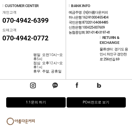
l
CUSTOMER CENTER
l
BANK INFO
개인고객
예금주명 : (재)아름다운커피
하나은행 162-910004-55404
070-4942-6399
국민은행 873201-04-084485
신한은행 100-025-007609
도매고객
농협중앙회 301-0140-3197-41
070-4942-0772
l
RETURN &
EXCHANGE
물류센터 : 경기도 용
인시 처인구 경안천
평일: 오전10시~오
후5시
로 256번길 69
점심: 오후12시~오
후1시
휴무: 주말, 공휴일
1:1문의 하기
PC버전으로 보기