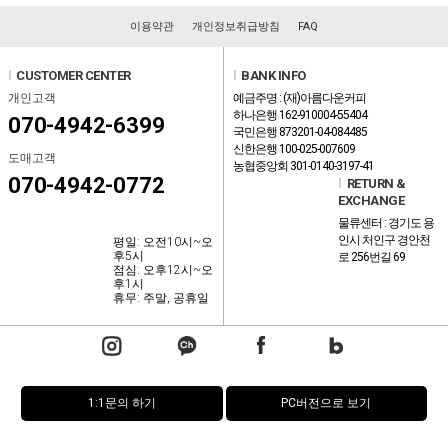
이용약관
개인정보취급방침
FAQ
l
CUSTOMER CENTER
l
BANK INFO
개인고객
예금주명 : (재)아름다운커피
하나은행 162-910004-55404
070-4942-6399
국민은행 873201-04-084485
신한은행 100-025-007609
도매고객
농협중앙회 301-0140-3197-41
070-4942-0772
l
RETURN &
EXCHANGE
물류센터 : 경기도 용
인시 처인구 경안천
평일: 오전10시~오
후5시
로 256번길 69
점심: 오후12시~오
후1시
휴무: 주말, 공휴일
1:1문의 하기
PC버전으로 보기