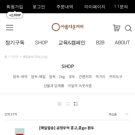
회원가입
로그인
주문내역
마이페이지
1:1문의
+2,000P
정기구독
SHOP
교육&캠페인
B2B
ABOUT
홈
SHOP
매일발송(200g,500g)
SHOP
원두-예약
원두-매일
원두 - 1kg
생두
간편커피
먹거리
커피도구
선물과 답례품
이달의 이웃사촌
전체
17
개
[매일발송] 공정무역 콩고,콩go 원두