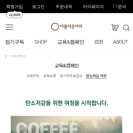
회원가입
로그인
주문내역
마이페이지
1:1문의
+2,000P
정기구독
SHOP
교육&캠페인
B2B
ABOUT
홈
교육&캠페인
교육&캠페인
교육키트
교육요청
용기커피보급소
탄소저감 커피