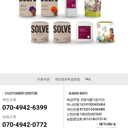
이용약관
개인정보취급방침
FAQ
l
CUSTOMER CENTER
l
BANK INFO
개인고객
예금주명 : (재)아름다운커피
하나은행 162-910004-55404
070-4942-6399
국민은행 873201-04-084485
신한은행 100-025-007609
도매고객
농협중앙회 301-0140-3197-41
070-4942-0772
l
RETURN &