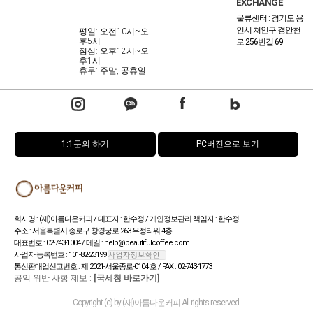
EXCHANGE
물류센터 : 경기도 용
인시 처인구 경안천
평일: 오전10시~오
후5시
로 256번길 69
점심: 오후12시~오
후1시
휴무: 주말, 공휴일
1:1문의 하기
PC버전으로 보기
회사명 : (재)아름다운커피 / 대표자 : 한수정 / 개인정보관리 책임자 : 한수정
주소 : 서울특별시 종로구 창경궁로 263 우정타워 4층
대표번호 : 02-743-1004 / 메일 : help@beautifulcoffee.com
사업자 등록번호 : 101-82-23199
통신판매업신고번호 : 제 2021-서울종로-0104 호 / FAX : 02-743-1773
공익 위반 사항 제보 :
[국세청 바로가기]
Copyright (c) by (재)아름다운커피 All rights reserved.