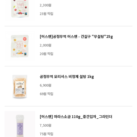
2,300원
23원 적립
[어스맨]공정무역 어스맨 - 건살구 "무설탕"25g
2,000원
20원 적립
공정무역 모리셔스 비정제 설탕 1kg
6,900원
69원 적립
[어스맨] 마라스소금 110g_중간입자_그라인더
7,500원
75원 적립