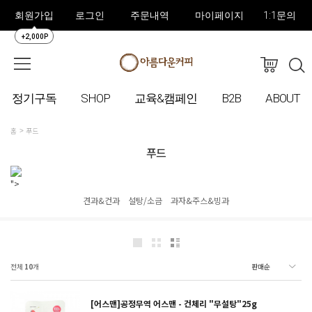
회원가입
로그인
주문내역
마이페이지
1:1문의
+2,000P
정기구독
SHOP
교육&캠페인
B2B
ABOUT
홈
푸드
푸드
">
견과&건과
설탕/소금
과자&주스&빙과
전체
10
개
[어스맨]공정무역 어스맨 - 건체리 "무설탕"25g