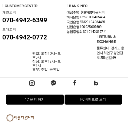
l
CUSTOMER CENTER
l
BANK INFO
개인고객
예금주명 : (재)아름다운커피
하나은행 162-910004-55404
070-4942-6399
국민은행 873201-04-084485
신한은행 100-025-007609
도매고객
농협중앙회 301-0140-3197-41
070-4942-0772
l
RETURN &
EXCHANGE
물류센터 : 경기도 용
인시 처인구 경안천
평일: 오전10시~오
후5시
로 256번길 69
점심: 오후12시~오
후1시
휴무: 주말, 공휴일
1:1문의 하기
PC버전으로 보기