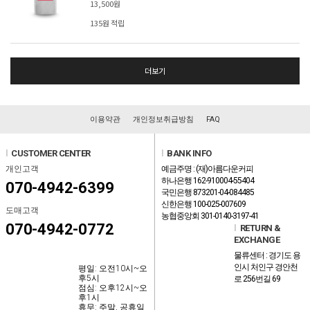
13,500원
135원 적립
더보기
이용약관
개인정보취급방침
FAQ
l
CUSTOMER CENTER
l
BANK INFO
개인고객
예금주명 : (재)아름다운커피
하나은행 162-910004-55404
070-4942-6399
국민은행 873201-04-084485
신한은행 100-025-007609
도매고객
농협중앙회 301-0140-3197-41
070-4942-0772
l
RETURN &
EXCHANGE
물류센터 : 경기도 용
인시 처인구 경안천
평일: 오전10시~오
후5시
로 256번길 69
점심: 오후12시~오
후1시
휴무: 주말, 공휴일