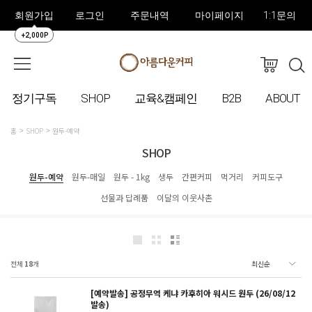
회원가입
로그인
주문내역
마이페이지
1:1문의
+2,000P
정기구독
SHOP
교육&캠페인
B2B
ABOUT
홈
SHOP
원두-예약
SHOP
원두-예약
원두-매일
원두 - 1kg
생두
간편커피
먹거리
커피도구
선물과 답례품
이달의 이웃사촌
전체
18
개
[예약발송] 공정무역 케냐 카후히아 워시드 원두 (26/08/12
발송)