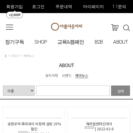
회원가입
로그인
주문내역
마이페이지
1:1문의
+2,000P
정기구독
SHOP
교육&캠페인
B2B
ABOUT
홈
ABOUT
페어뉴스
ABOUT
공지사항
브랜드
페어뉴스
검색
공정무역 파라과이 비정제 설탕 20%
해피발렌타인데이
할인
| 2022-02-8