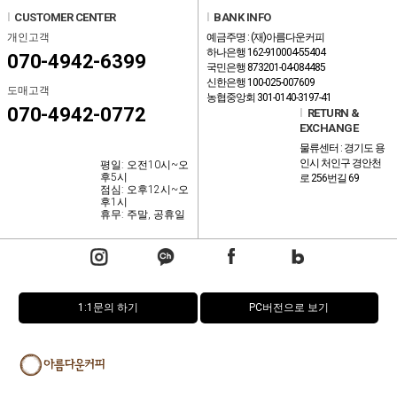
l
CUSTOMER CENTER
l
BANK INFO
개인고객
예금주명 : (재)아름다운커피
하나은행 162-910004-55404
070-4942-6399
국민은행 873201-04-084485
신한은행 100-025-007609
도매고객
농협중앙회 301-0140-3197-41
070-4942-0772
l
RETURN &
EXCHANGE
물류센터 : 경기도 용
인시 처인구 경안천
평일: 오전10시~오
후5시
로 256번길 69
점심: 오후12시~오
후1시
휴무: 주말, 공휴일
1:1문의 하기
PC버전으로 보기