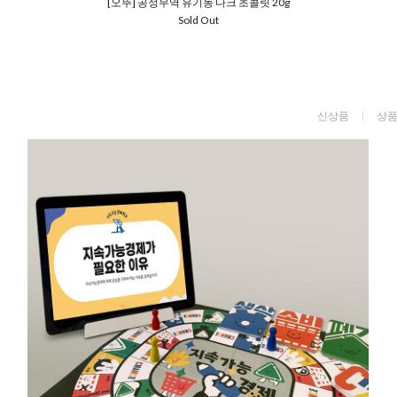
[오뚜] 공정무역 유기농 다크 초콜릿 20g
Sold Out
신상품
상품