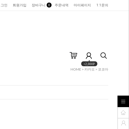
로그인
회원가입
장바구니
0
주문내역
마이페이지
1:1문의
+2,000P
HOME
>
카카오
>
코코아