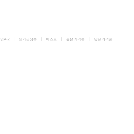
명A-Z
인기급상승
베스트
높은 가격순
낮은 가격순