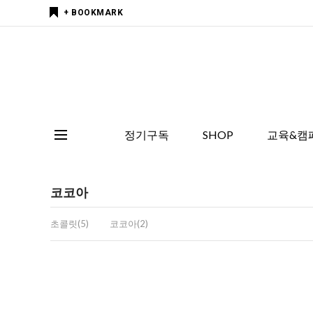
+ BOOKMARK
정기구독
SHOP
교육&캠
코코아
초콜릿(5)
코코아(2)