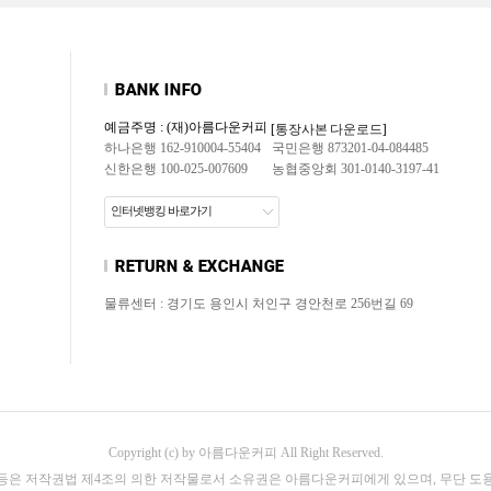
예금주명 : (재)아름다운커피
[통장사본 다운로드]
하나은행 162-910004-55404
국민은행 873201-04-084485
신한은행 100-025-007609
농협중앙회 301-0140-3197-41
인터넷뱅킹 바로가기
물류센터 : 경기도 용인시 처인구 경안천로 256번길 69
Copyright (c) by 아름다운커피 All Right Reserved.
 등은 저작권법 제4조의 의한 저작물로서 소유권은 아름다운커피에게 있으며, 무단 도용