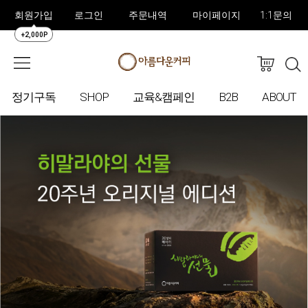
회원가입
로그인
주문내역
마이페이지
1:1문의
+2,000P
정기구독
SHOP
교육&캠페인
B2B
ABOUT