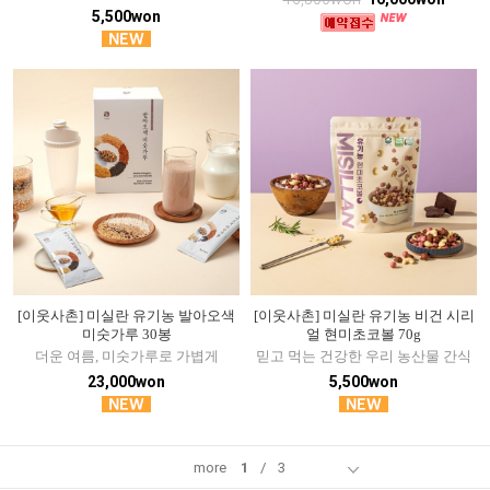
5,500won
[이웃사촌] 미실란 유기농 발아오색
[이웃사촌] 미실란 유기농 비건 시리
미숫가루 30봉
얼 현미초코볼 70g
더운 여름, 미숫가루로 가볍게
믿고 먹는 건강한 우리 농산물 간식
23,000won
5,500won
more
1
/
3