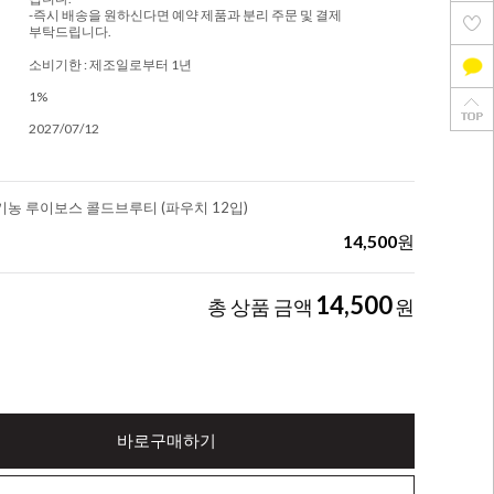
-즉시 배송을 원하신다면 예약 제품과 분리 주문 및 결제
부탁드립니다.
소비기한 : 제조일로부터 1년
1%
2027/07/12
농 루이보스 콜드브루티 (파우치 12입)
14,500
원
14,500
총 상품 금액
원
바로구매하기