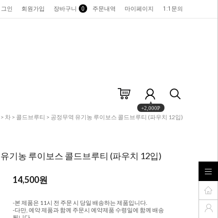
로그인
회원가입
장바구니
0
주문내역
마이페이지
1:1문의
+2,000P
>
차
>
콜드브루티
> 공정무역 유기농 루이보스 콜드브루티 (파우치 12입)
유기농 루이보스 콜드브루티 (파우치 12입)
14,500
원
-본 제품은 11시 전 주문 시 당일 배송하는 제품입니다.
-다만, 예약 제품과 함께 주문시 예약제품 수령일에 함께 배송
됩니다.