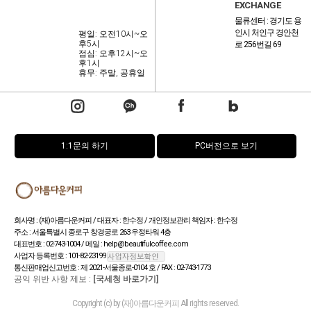
EXCHANGE
물류센터 : 경기도 용
인시 처인구 경안천
평일: 오전10시~오
후5시
로 256번길 69
점심: 오후12시~오
후1시
휴무: 주말, 공휴일
1:1문의 하기
PC버전으로 보기
회사명 : (재)아름다운커피 / 대표자 : 한수정 / 개인정보관리 책임자 : 한수정
주소 : 서울특별시 종로구 창경궁로 263 우정타워 4층
대표번호 : 02-743-1004 / 메일 : help@beautifulcoffee.com
사업자 등록번호 : 101-82-23199
통신판매업신고번호 : 제 2021-서울종로-0104 호 / FAX : 02-743-1773
공익 위반 사항 제보 :
[국세청 바로가기]
Copyright (c) by (재)아름다운커피 All rights reserved.