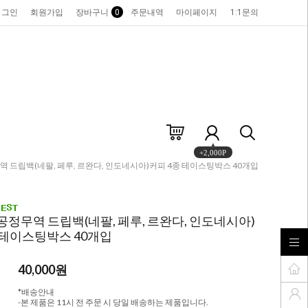
로그인
회원가입
장바구니
0
주문내역
마이페이지
1:1문의
+2,000P
무역 드립백(네팔, 페루, 르완다, 인도네시아)커피 4종 테이스팅박스 40개입
 공정무역 드립백(네팔, 페루, 르완다, 인도네시아)
 테이스팅박스 40개입
40,000
원
*배송안내
-본 제품은 11시 전 주문 시 당일 배송하는 제품입니다.