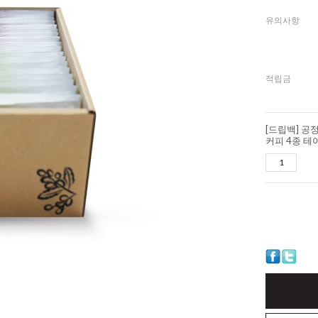
유의사항
적립금
[드립백] 공
커피 4종 테