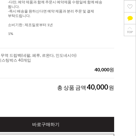
-다만, 예약 제품과 함께 주문시 예약제품 수령일에 함께 배송
됩니다.
-즉시 배송을 원하신다면 예약 제품과 분리 주문 및 결제
부탁드립니다.
소비기한 : 제조일로부터 1년
1%
정무역 드립백(네팔, 페루, 르완다, 인도네시아)
이스팅박스 40개입
40,000
원
40,000
총 상품 금액
원
바로구매하기