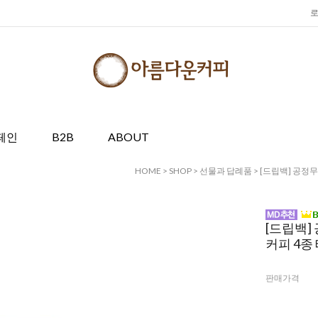
페인
B2B
ABOUT
HOME
>
SHOP
>
선물과 답례품
> [드립백] 공정
[드립백]
커피 4종
판매가격