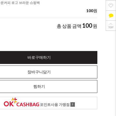
다운커피 로고 브라운 쇼핑백
100
원
100
총 상품 금액
원
바로구매하기
장바구니담기
찜하기
포인트사용 가맹점
?