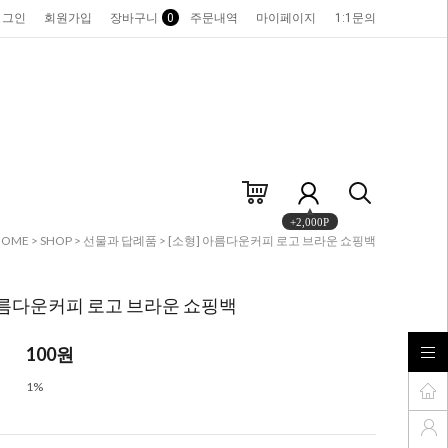
로그인
회원가입
장바구니
0
주문내역
마이페이지
1:1문의
+2,000P
HOME
>
SHOP
>
선물과 답례품
> [소형] 아름다운커피 로고 브라운 쇼핑백
아름다운커피 로고 브라운 쇼핑백
100
원
1%