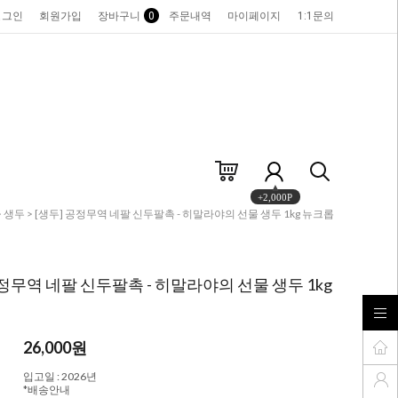
로그인
회원가입
장바구니
0
주문내역
마이페이지
1:1문의
+2,000P
>
생두
> [생두] 공정무역 네팔 신두팔촉 - 히말라야의 선물 생두 1kg 뉴크롭
공정무역 네팔 신두팔촉 - 히말라야의 선물 생두 1kg
26,000
원
입고일 : 2026년
*배송안내