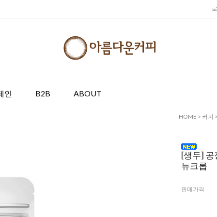
페인
B2B
ABOUT
HOME
>
커피
[생두] 
뉴크롭
판매가격