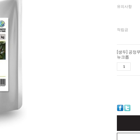
유의사항
적립금
[생두] 공정
뉴크롭