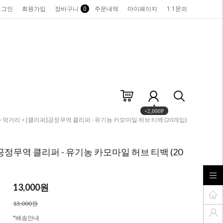
로그인
회원가입
장바구니
0
주문내역
마이페이지
1:1문의
+2,000P
>
먹거리
> [클리퍼]공정무역 클리퍼 - 유기농 카모마일 허브 티백 (20개입)
공정무역 클리퍼 - 유기농 카모마일 허브 티백 (20
13,000
원
13,000원
*배송안내