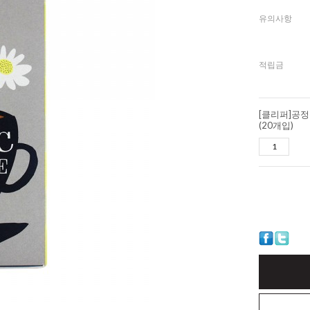
유의사항
적립금
[클리퍼]공정
(20개입)