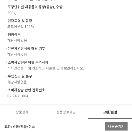
ㆍ포장단위별 내용물의 용량(중량), 수량
500g
ㆍ원재료명 및 함량
코코아분말 100%
ㆍ영양성분
해당사항없음
ㆍ유전자변형식품 해당 여부
해당사항없음
ㆍ소비자안전을 위한 주의사항
직사광선을 피해 건조하고 서늘한 곳에 보관하십시오.
ㆍ수입신고 필 문구
해당사항없음
ㆍ소비자상담 관련 전화번호
02-743-1004
상품상세
상품정보제공
교환/환불
교환/반품/환불/취소
내용숨기기