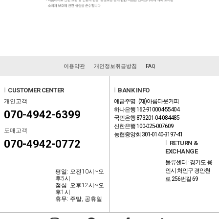
이용약관
개인정보취급방침
FAQ
l
CUSTOMER CENTER
l
BANK INFO
개인고객
예금주명 : (재)아름다운커피
하나은행 162-910004-55404
070-4942-6399
국민은행 873201-04-084485
신한은행 100-025-007609
도매고객
농협중앙회 301-0140-3197-41
070-4942-0772
l
RETURN &
EXCHANGE
물류센터 : 경기도 용
인시 처인구 경안천
평일: 오전10시~오
후5시
로 256번길 69
점심: 오후12시~오
후1시
휴무: 주말, 공휴일