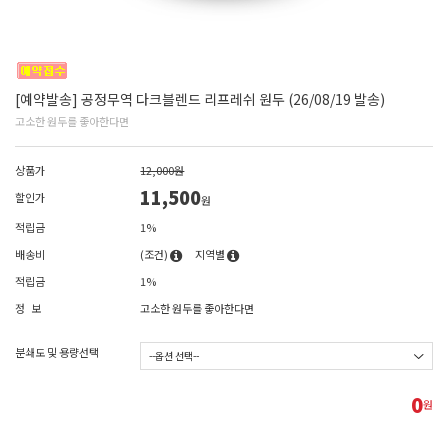
[예약발송] 공정무역 다크블렌드 리프레쉬 원두 (26/08/19 발송)
고소한 원두를 좋아한다면
상품가
12,000원
11,500
할인가
원
적립금
1%
배송비
(조건)
지역별
적립금
1%
정 보
고소한 원두를 좋아한다면
분쇄도 및 용량선택
0
원