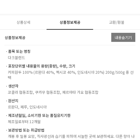
상품상세
상품정보제공
교환/환불
상품정보제공
내용숨기기
ㆍ품목 또는 명칭
다크블렌드
ㆍ포장단위별 내용물의 용량(중량), 수량, 크기
커피원두 100% (르완다 40%, 멕시코 40%, 인도네시아 20%) 200g/500g 중 선
택
ㆍ생산자
코클라 협동조합, 쿠카무 협동조합, 페르마타 가요 협동조합
ㆍ원산지
르완다, 페루, 인도네시아
ㆍ제조년월일, 소비기한 또는 품질유지기한
제조일로부터 12개월
ㆍ보관방법 또는 취급방법
개봉 후 밀봉 요망, 직사광선과 습기를 피하여 서늘한 곳에 보관하세요. 다른 향이 나