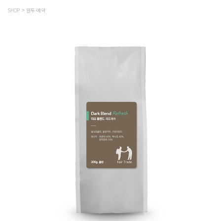
SHOP
원두-예약