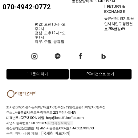
농협중앙회 301-0140-3197-41
070-4942-0772
l
RETURN &
EXCHANGE
물류센터 : 경기도 용
인시 처인구 경안천
평일: 오전10시~오
후5시
로 256번길 69
점심: 오후12시~오
후1시
휴무: 주말, 공휴일
1:1문의 하기
PC버전으로 보기
회사명 : (재)아름다운커피 / 대표자 : 한수정 / 개인정보관리 책임자 : 한수정
주소 : 서울특별시 종로구 창경궁로 263 우정타워 4층
대표번호 : 02-743-1004 / 메일 : help@beautifulcoffee.com
사업자 등록번호 : 101-82-23199
통신판매업신고번호 : 제 2021-서울종로-0104 호 / FAX : 02-743-1773
공익 위반 사항 제보 :
[국세청 바로가기]