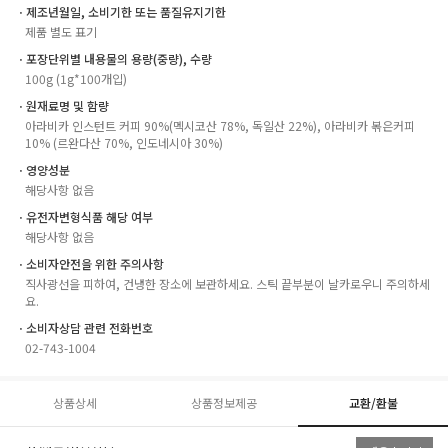
ㆍ제조년월일, 소비기한 또는 품질유지기한
제품 별도 표기
ㆍ포장단위별 내용물의 용량(중량), 수량
100g (1g*100개입)
ㆍ원재료명 및 함량
아라비카 인스턴트 커피 90%(멕시코산 78%, 독일산 22%), 아라비카 볶은커피
10% (르완다산 70%, 인도네시아 30%)
ㆍ영양성분
해당사항 없음
ㆍ유전자변형식품 해당 여부
해당사항 없음
ㆍ소비자안전을 위한 주의사항
직사광선을 피하여, 건냉한 장소에 보관하세요. 스틱 끝부분이 날카로우니 주의하세
요.
ㆍ소비자상담 관련 전화번호
02-743-1004
상품상세
상품정보제공
교환/환불