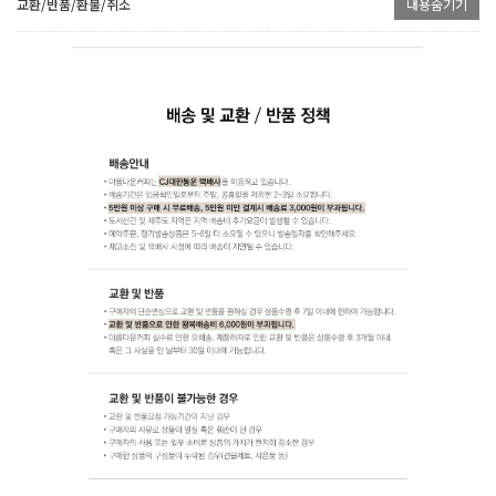
교환/반품/환불/취소
내용숨기기