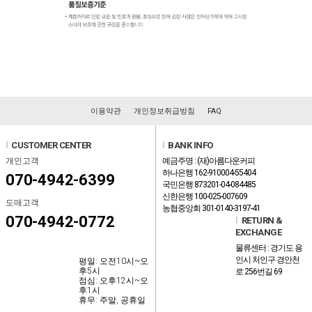
이용약관
개인정보취급방침
FAQ
l
CUSTOMER CENTER
l
BANK INFO
개인고객
예금주명 : (재)아름다운커피
하나은행 162-910004-55404
070-4942-6399
국민은행 873201-04-084485
신한은행 100-025-007609
도매고객
농협중앙회 301-0140-3197-41
070-4942-0772
l
RETURN &
EXCHANGE
물류센터 : 경기도 용
인시 처인구 경안천
평일: 오전10시~오
후5시
로 256번길 69
점심: 오후12시~오
후1시
휴무: 주말, 공휴일