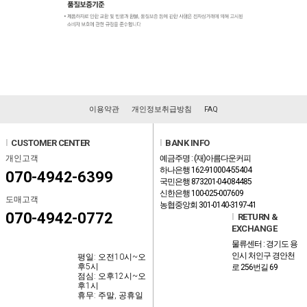
이용약관
개인정보취급방침
FAQ
l
CUSTOMER CENTER
l
BANK INFO
개인고객
예금주명 : (재)아름다운커피
하나은행 162-910004-55404
070-4942-6399
국민은행 873201-04-084485
신한은행 100-025-007609
도매고객
농협중앙회 301-0140-3197-41
070-4942-0772
l
RETURN &
EXCHANGE
물류센터 : 경기도 용
인시 처인구 경안천
평일: 오전10시~오
후5시
로 256번길 69
점심: 오후12시~오
후1시
휴무: 주말, 공휴일