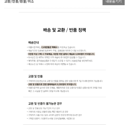
교환/반품/환불/취소
내용숨기기