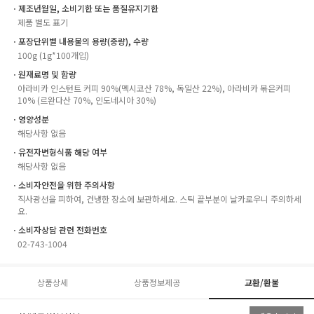
ㆍ제조년월일, 소비기한 또는 품질유지기한
제품 별도 표기
ㆍ포장단위별 내용물의 용량(중량), 수량
100g (1g*100개입)
ㆍ원재료명 및 함량
아라비카 인스턴트 커피 90%(멕시코산 78%, 독일산 22%), 아라비카 볶은커피
10% (르완다산 70%, 인도네시아 30%)
ㆍ영양성분
해당사항 없음
ㆍ유전자변형식품 해당 여부
해당사항 없음
ㆍ소비자안전을 위한 주의사항
직사광선을 피하여, 건냉한 장소에 보관하세요. 스틱 끝부분이 날카로우니 주의하세
요.
ㆍ소비자상담 관련 전화번호
02-743-1004
상품상세
상품정보제공
교환/환불