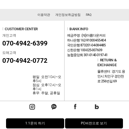
이용약관
개인정보취급방침
FAQ
l
CUSTOMER CENTER
l
BANK INFO
개인고객
예금주명 : (재)아름다운커피
하나은행 162-910004-55404
070-4942-6399
국민은행 873201-04-084485
신한은행 100-025-007609
도매고객
농협중앙회 301-0140-3197-41
070-4942-0772
l
RETURN &
EXCHANGE
물류센터 : 경기도 용
인시 처인구 경안천
평일: 오전10시~오
후5시
로 256번길 69
점심: 오후12시~오
후1시
휴무: 주말, 공휴일
1:1문의 하기
PC버전으로 보기