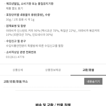
ㆍ제조년월일, 소비기한 또는 품질유지기한
제품 별도 표기
ㆍ포장단위별 내용물의 용량(중량), 수량
30g / 1회 음용 시 약 1g
ㆍ원재료명 및 함량
아라비카 인스턴트 커피 90% (멕시코산 78%, 독일산 22%) , 아라비카 볶은커피
10% (르완다산 70%, 인도네시아 30%)
ㆍ수입신고 필 문구
수입식품안전관리 특별법에 따른 수입신고를 필함
ㆍ소비자상담 관련 전화번호
031)611-4778
상품상세
상품정보제공
교환/환불
교환/반품/환불/취소
내용숨기기