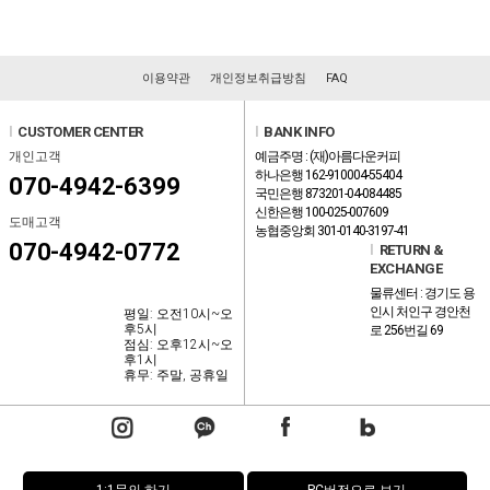
이용약관
개인정보취급방침
FAQ
l
CUSTOMER CENTER
l
BANK INFO
개인고객
예금주명 : (재)아름다운커피
하나은행 162-910004-55404
070-4942-6399
국민은행 873201-04-084485
신한은행 100-025-007609
도매고객
농협중앙회 301-0140-3197-41
070-4942-0772
l
RETURN &
EXCHANGE
물류센터 : 경기도 용
인시 처인구 경안천
평일: 오전10시~오
후5시
로 256번길 69
점심: 오후12시~오
후1시
휴무: 주말, 공휴일
1:1문의 하기
PC버전으로 보기