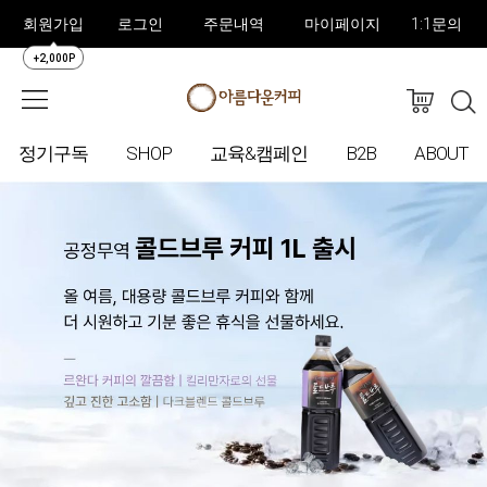
회원가입
로그인
주문내역
마이페이지
1:1문의
+2,000P
정기구독
SHOP
교육&캠페인
B2B
ABOUT