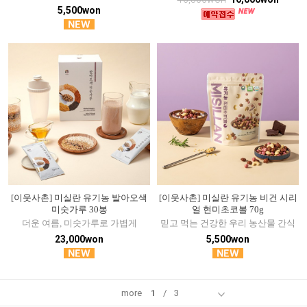
5,500won
[이웃사촌] 미실란 유기농 발아오색
[이웃사촌] 미실란 유기농 비건 시리
미숫가루 30봉
얼 현미초코볼 70g
더운 여름, 미숫가루로 가볍게
믿고 먹는 건강한 우리 농산물 간식
23,000won
5,500won
more
1
/
3