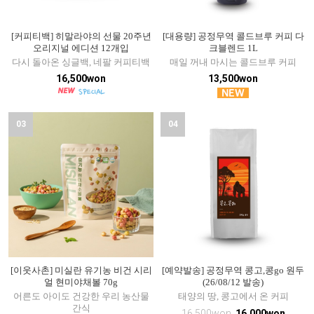
[커피티백] 히말라야의 선물 20주년
[대용량] 공정무역 콜드브루 커피 다
오리지널 에디션 12개입
크블렌드 1L
다시 돌아온 싱글백, 네팔 커피티백
매일 꺼내 마시는 콜드브루 커피
16,500won
13,500won
03
04
[이웃사촌] 미실란 유기농 비건 시리
[예약발송] 공정무역 콩고,콩go 원두
얼 현미야채볼 70g
(26/08/12 발송)
어른도 아이도 건강한 우리 농산물
태양의 땅, 콩고에서 온 커피
간식
16,500won
16,000won