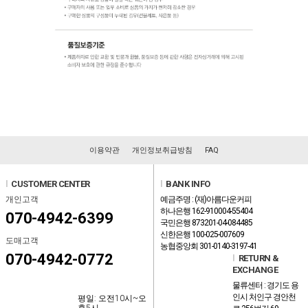
이용약관
개인정보취급방침
FAQ
l
CUSTOMER CENTER
l
BANK INFO
개인고객
예금주명 : (재)아름다운커피
하나은행 162-910004-55404
070-4942-6399
국민은행 873201-04-084485
신한은행 100-025-007609
도매고객
농협중앙회 301-0140-3197-41
070-4942-0772
l
RETURN &
EXCHANGE
물류센터 : 경기도 용
인시 처인구 경안천
평일: 오전10시~오