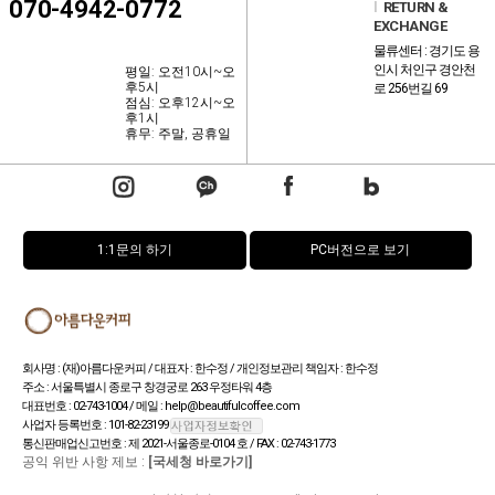
070-4942-0772
l
RETURN &
EXCHANGE
물류센터 : 경기도 용
인시 처인구 경안천
평일: 오전10시~오
후5시
로 256번길 69
점심: 오후12시~오
후1시
휴무: 주말, 공휴일
1:1문의 하기
PC버전으로 보기
회사명 : (재)아름다운커피 / 대표자 : 한수정 / 개인정보관리 책임자 : 한수정
주소 : 서울특별시 종로구 창경궁로 263 우정타워 4층
대표번호 : 02-743-1004 / 메일 : help@beautifulcoffee.com
사업자 등록번호 : 101-82-23199
통신판매업신고번호 : 제 2021-서울종로-0104 호 / FAX : 02-743-1773
공익 위반 사항 제보 :
[국세청 바로가기]