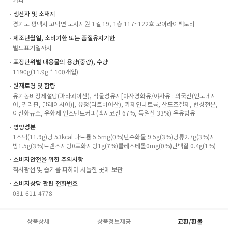
ㆍ생산자 및 소재지
경기도 평택시 고덕면 도시지원 1길 19, 1층 117~122호 모이라이팩토리
ㆍ제조년월일, 소비기한 또는 품질유지기한
별도표기일까지
ㆍ포장단위별 내용물의 용량(중량), 수량
1190g(11.9g * 100개입)
ㆍ원재료명 및 함량
유기농비정제설탕(파라과이산), 식물성유지[야자경화유/야자유 : 외국산(인도네시
아, 필리핀, 말레이시아)], 유청(라트비아산), 카제인나트륨, 산도조절제, 변성전분,
이산화규소, 유화제 인스턴트커피(멕시코산 67%, 독일산 33%) 우유함유
ㆍ영양성분
1스틱(11.9g)당 53kcal 나트륨 5.5mg(0%)탄수화물 9.5g(3%)당류2.7g(3%)지
방1.5g(3%)트랜스지방0포화지방1g(7%)콜레스테롤0mg(0%)단백질 0.4g(1%)
ㆍ소비자안전을 위한 주의사항
직사광선 및 습기를 피하여 서늘한 곳에 보관
ㆍ소비자상담 관련 전화번호
031-611-4778
상품상세
상품정보제공
교환/환불