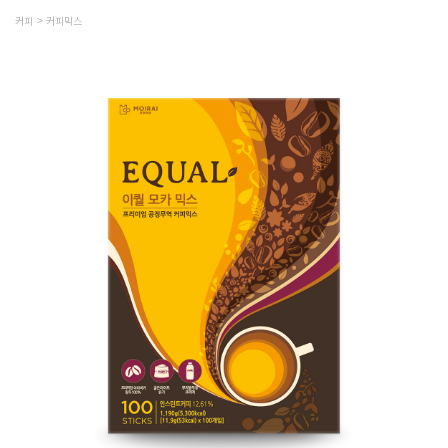
커피
커피믹스