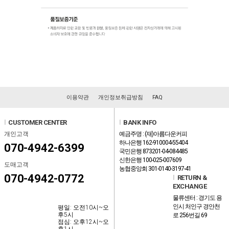
이용약관
개인정보취급방침
FAQ
l
CUSTOMER CENTER
l
BANK INFO
개인고객
예금주명 : (재)아름다운커피
하나은행 162-910004-55404
070-4942-6399
국민은행 873201-04-084485
신한은행 100-025-007609
도매고객
농협중앙회 301-0140-3197-41
070-4942-0772
l
RETURN &
EXCHANGE
물류센터 : 경기도 용
인시 처인구 경안천
평일: 오전10시~오
후5시
로 256번길 69
점심: 오후12시~오