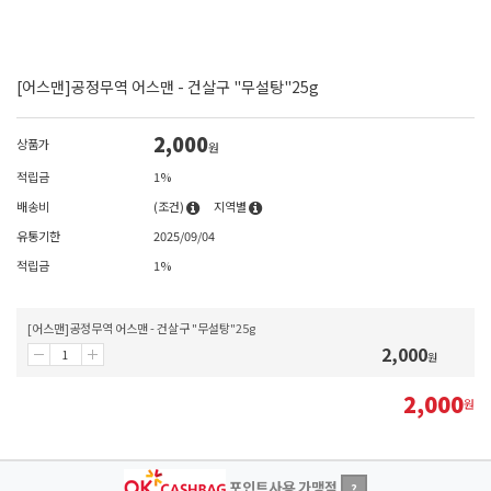
[어스맨]공정무역 어스맨 - 건살구 "무설탕"25g
2,000
상품가
원
적립금
1%
배송비
(조건)
지역별
유통기한
2025/09/04
적립금
1%
[어스맨]공정무역 어스맨 - 건살구 "무설탕"25g
2,000
원
2,000
원
포인트사용 가맹점
?