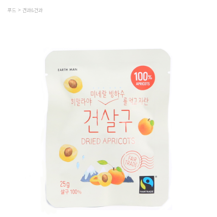
푸드
견과&건과