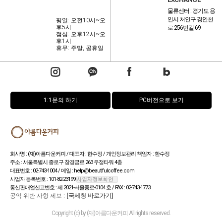
물류센터 : 경기도 용
인시 처인구 경안천
평일: 오전10시~오
후5시
로 256번길 69
점심: 오후12시~오
후1시
휴무: 주말, 공휴일
1:1문의 하기
PC버전으로 보기
회사명 : (재)아름다운커피 / 대표자 : 한수정 / 개인정보관리 책임자 : 한수정
주소 : 서울특별시 종로구 창경궁로 263 우정타워 4층
대표번호 : 02-743-1004 / 메일 : help@beautifulcoffee.com
사업자 등록번호 : 101-82-23199
통신판매업신고번호 : 제 2021-서울종로-0104 호 / FAX : 02-743-1773
공익 위반 사항 제보 :
[국세청 바로가기]
Copyright (c) by (재)아름다운커피 All rights reserved.