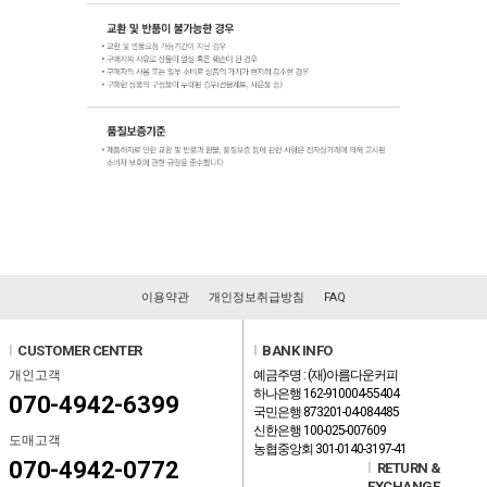
이용약관
개인정보취급방침
FAQ
l
CUSTOMER CENTER
l
BANK INFO
개인고객
예금주명 : (재)아름다운커피
하나은행 162-910004-55404
070-4942-6399
국민은행 873201-04-084485
신한은행 100-025-007609
도매고객
농협중앙회 301-0140-3197-41
070-4942-0772
l
RETURN &
EXCHANGE