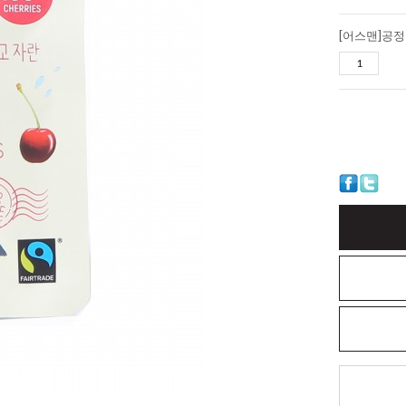
[어스맨]공정