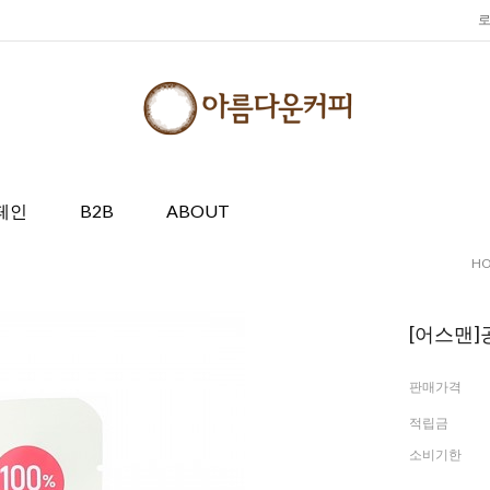
페인
B2B
ABOUT
H
[어스맨]
판매가격
적립금
소비기한