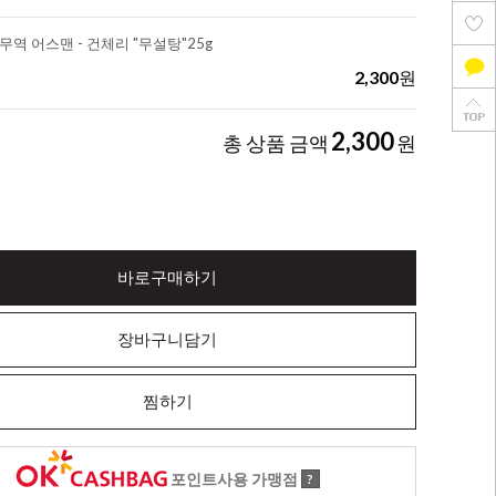
무역 어스맨 - 건체리 "무설탕"25g
2,300
원
2,300
총 상품 금액
원
바로구매하기
장바구니담기
찜하기
포인트사용 가맹점
?