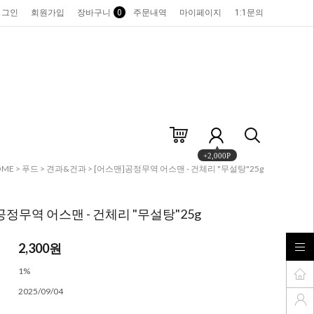
로그인
회원가입
장바구니
0
주문내역
마이페이지
1:1문의
+2,000P
OME
>
푸드
>
견과&건과
> [어스맨]공정무역 어스맨 - 건체리 "무설탕"25g
공정무역 어스맨 - 건체리 "무설탕"25g
2,300
원
1%
2025/09/04