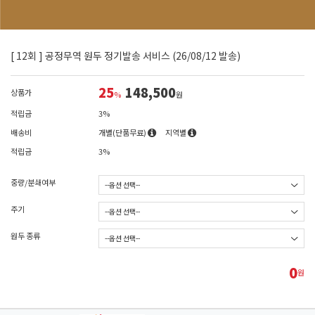
[ 12회 ] 공정무역 원두 정기발송 서비스 (26/08/12 발송)
25
148,500
상품가
%
원
적립금
3%
배송비
개별(단품무료)
지역별
적립금
3%
중량/분쇄여부
주기
원두 종류
0
원