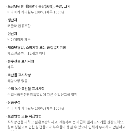
ㆍ포장단위별 내용물의 용량(중량), 수량, 크기
아라비카 커피원두 100% (페루 100%)
ㆍ생산자
코클라 협동조합
ㆍ원산지
남아메리카 페루
ㆍ제조년월일, 소비기한 또는 품질유지기한
제조일로부터 12개월 이내
ㆍ농수산물 표시사항
페루
ㆍ축산물 표시사항
해당사항 없음
ㆍ수입 농수축산물 표시사항
수입식품안전관리특별법에 따른 수입신고를 필함
ㆍ상품구성
아라비카 커피원두 100% (페루 100%)
ㆍ보관방법 또는 취급방법
직사광선을 피하고 실온보관하시고, 개봉후에는 가급적 빨리드시기를 권장드려요.
원료 성분으로 인한 침전물이나 부유물이 생길 수 있으나 인체에 무해하니 안심하고