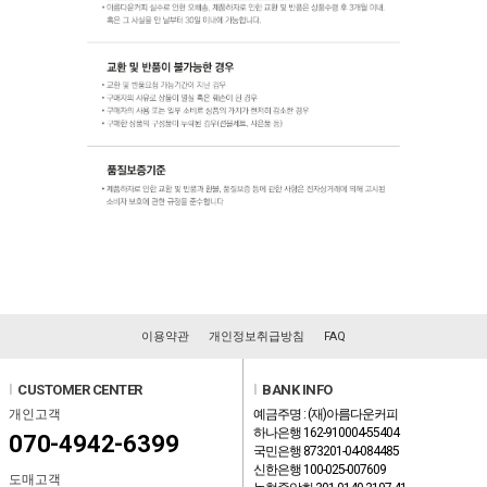
이용약관
개인정보취급방침
FAQ
l
CUSTOMER CENTER
l
BANK INFO
개인고객
예금주명 : (재)아름다운커피
하나은행 162-910004-55404
070-4942-6399
국민은행 873201-04-084485
신한은행 100-025-007609
도매고객