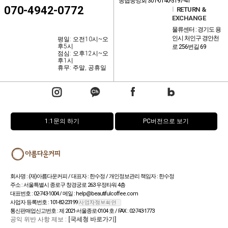
농협중앙회 301-0140-3197-41
070-4942-0772
l
RETURN &
EXCHANGE
물류센터 : 경기도 용
인시 처인구 경안천
평일: 오전10시~오
후5시
로 256번길 69
점심: 오후12시~오
후1시
휴무: 주말, 공휴일
1:1문의 하기
PC버전으로 보기
회사명 : (재)아름다운커피 / 대표자 : 한수정 / 개인정보관리 책임자 : 한수정
주소 : 서울특별시 종로구 창경궁로 263 우정타워 4층
대표번호 : 02-743-1004 / 메일 : help@beautifulcoffee.com
사업자 등록번호 : 101-82-23199
통신판매업신고번호 : 제 2021-서울종로-0104 호 / FAX : 02-743-1773
공익 위반 사항 제보 :
[국세청 바로가기]