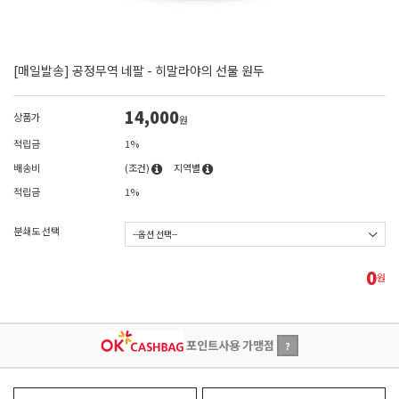
[매일발송] 공정무역 네팔 - 히말라야의 선물 원두
14,000
상품가
원
적립금
1%
배송비
(조건)
지역별
적립금
1%
분쇄도 선택
0
원
포인트사용 가맹점
?