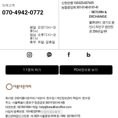
신한은행 100-025-007609
도매고객
농협중앙회 301-0140-3197-41
070-4942-0772
l
RETURN &
EXCHANGE
물류센터 : 경기도 용
인시 처인구 경안천
평일: 오전10시~오
후5시
로 256번길 69
점심: 오후12시~오
후1시
휴무: 주말, 공휴일
1:1문의 하기
PC버전으로 보기
회사명 : (재)아름다운커피 / 대표자 : 한수정 / 개인정보관리 책임자 : 한수정
주소 : 서울특별시 종로구 창경궁로 263 우정타워 4층
대표번호 : 02-743-1004 / 메일 : help@beautifulcoffee.com
사업자 등록번호 : 101-82-23199
통신판매업신고번호 : 제 2021-서울종로-0104 호 / FAX : 02-743-1773