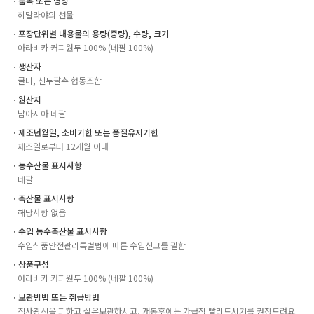
ㆍ품목 또는 명칭
히말라야의 선물
ㆍ포장단위별 내용물의 용량(중량), 수량, 크기
아라비카 커피원두 100% (네팔 100%)
ㆍ생산자
굴미, 신두팔촉 협동조합
ㆍ원산지
남아시아 네팔
ㆍ제조년월일, 소비기한 또는 품질유지기한
제조일로부터 12개월 이내
ㆍ농수산물 표시사항
네팔
ㆍ축산물 표시사항
해당사항 없음
ㆍ수입 농수축산물 표시사항
수입식품안전관리특별법에 따른 수입신고를 필함
ㆍ상품구성
아라비카 커피원두 100% (네팔 100%)
ㆍ보관방법 또는 취급방법
직사광선을 피하고 실온보관하시고, 개봉후에는 가급적 빨리드시기를 권장드려요.