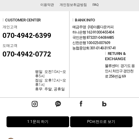
이용약관
개인정보취급방침
FAQ
l
CUSTOMER CENTER
l
BANK INFO
개인고객
예금주명 : (재)아름다운커피
하나은행 162-910004-55404
070-4942-6399
국민은행 873201-04-084485
신한은행 100-025-007609
도매고객
농협중앙회 301-0140-3197-41
070-4942-0772
l
RETURN &
EXCHANGE
물류센터 : 경기도 용
인시 처인구 경안천
평일: 오전10시~오
후5시
로 256번길 69
점심: 오후12시~오
후1시
휴무: 주말, 공휴일
1:1문의 하기
PC버전으로 보기