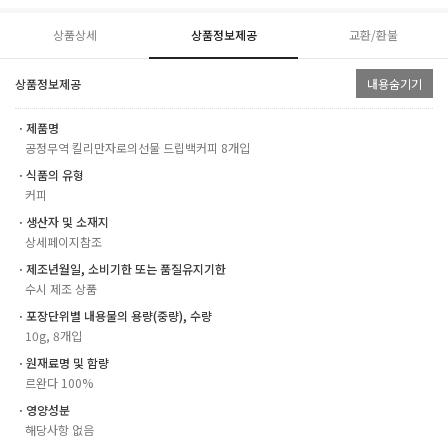
상품상세
상품정보제공
교환/환불
상품정보제공
내용숨기기
ㆍ제품명
공정무역 킬리만자로의선물 드립백커피 8개입
ㆍ식품의 유형
커피
ㆍ생산자 및 소재지
상세페이지참조
ㆍ제조년월일, 소비기한 또는 품질유지기한
수시 제조 상품
ㆍ포장단위별 내용물의 용량(중량), 수량
10g, 8개입
ㆍ원재료명 및 함량
르완다 100%
ㆍ영양성분
해당사항 없음