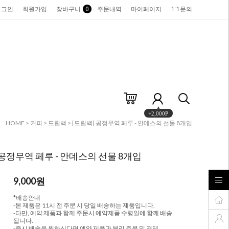
로그인
회원가입
장바구니
0
주문내역
마이페이지
1:1문의
+2,000P
HOME
>
커피
>
드립백
> [드립백] 공정무역 페루 - 안데스의 선물 8개입
 공정무역 페루 - 안데스의 선물 8개입
9,000
원
*배송안내
-본 제품은 11시 전 주문 시 당일 배송하는 제품입니다.
-다만, 예약 제품과 함께 주문시 예약제품 수령일에 함께 배송
됩니다.
-즉시 배송을 원하신다면 예약 제품과 분리 주문 및 결제