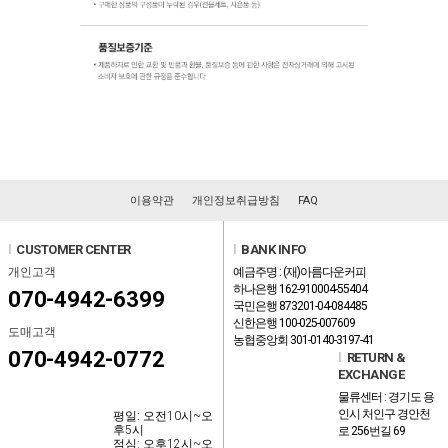
이용약관
개인정보취급방침
FAQ
l
CUSTOMER CENTER
l
BANK INFO
개인고객
예금주명 : (재)아름다운커피
하나은행 162-910004-55404
070-4942-6399
국민은행 873201-04-084485
신한은행 100-025-007609
도매고객
농협중앙회 301-0140-3197-41
070-4942-0772
l
RETURN &
EXCHANGE
물류센터 : 경기도 용
인시 처인구 경안천
평일: 오전10시~오
후5시
로 256번길 69
점심: 오후12시~오