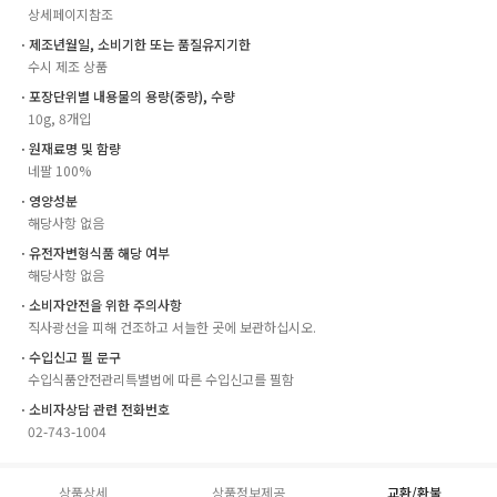
상세페이지참조
ㆍ제조년월일, 소비기한 또는 품질유지기한
수시 제조 상품
ㆍ포장단위별 내용물의 용량(중량), 수량
10g, 8개입
ㆍ원재료명 및 함량
네팔 100%
ㆍ영양성분
해당사항 없음
ㆍ유전자변형식품 해당 여부
해당사항 없음
ㆍ소비자안전을 위한 주의사항
직사광선을 피해 건조하고 서늘한 곳에 보관하십시오.
ㆍ수입신고 필 문구
수입식품안전관리특별법에 따른 수입신고를 필함
ㆍ소비자상담 관련 전화번호
02-743-1004
상품상세
상품정보제공
교환/환불