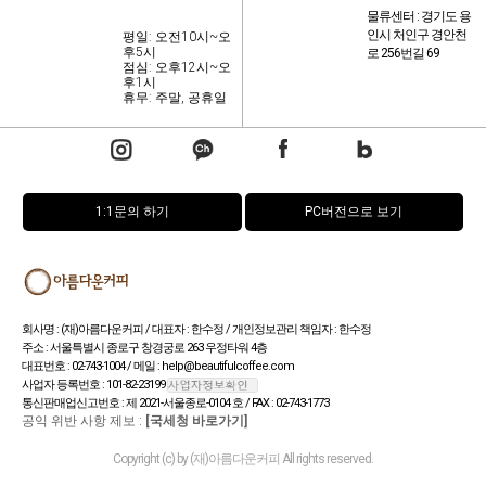
물류센터 : 경기도 용
인시 처인구 경안천
평일: 오전10시~오
후5시
로 256번길 69
점심: 오후12시~오
후1시
휴무: 주말, 공휴일
1:1문의 하기
PC버전으로 보기
회사명 : (재)아름다운커피 / 대표자 : 한수정 / 개인정보관리 책임자 : 한수정
주소 : 서울특별시 종로구 창경궁로 263 우정타워 4층
대표번호 : 02-743-1004 / 메일 : help@beautifulcoffee.com
사업자 등록번호 : 101-82-23199
통신판매업신고번호 : 제 2021-서울종로-0104 호 / FAX : 02-743-1773
공익 위반 사항 제보 :
[국세청 바로가기]
Copyright (c) by (재)아름다운커피 All rights reserved.