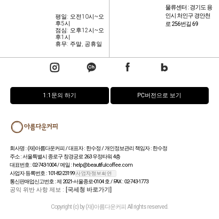
물류센터 : 경기도 용
인시 처인구 경안천
평일: 오전10시~오
후5시
로 256번길 69
점심: 오후12시~오
후1시
휴무: 주말, 공휴일
1:1문의 하기
PC버전으로 보기
회사명 : (재)아름다운커피 / 대표자 : 한수정 / 개인정보관리 책임자 : 한수정
주소 : 서울특별시 종로구 창경궁로 263 우정타워 4층
대표번호 : 02-743-1004 / 메일 : help@beautifulcoffee.com
사업자 등록번호 : 101-82-23199
통신판매업신고번호 : 제 2021-서울종로-0104 호 / FAX : 02-743-1773
공익 위반 사항 제보 :
[국세청 바로가기]
Copyright (c) by (재)아름다운커피 All rights reserved.