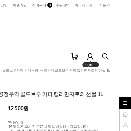
로그인
회원가입
장바구니
0
주문내역
마이페이지
1:1문의
+2,000P
>
콜드브루커피
> [대용량] 공정무역 콜드브루 커피 킬리만자로의 선물 1L
 공정무역 콜드브루 커피 킬리만자로의 선물 1L
12,500
원
*배송안내
-본 제품은 13시 전 주문 시 당일 배송하는 제품입니다.
-다만, 예약 제품과 함께 주문시 예약제품 수령일에 함께 배송