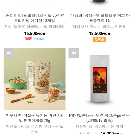
[커피티백] 히말라야의 선물 20주년
[대용량] 공정무역 콜드브루 커피 다
오리지널 에디션 12개입
크블렌드 1L
다시 돌아온 싱글백, 네팔 커피티백
매일 꺼내 마시는 콜드브루 커피
16,500won
13,500won
03
04
[이웃사촌] 미실란 유기농 비건 시리
[예약발송] 공정무역 콩고,콩go 원두
얼 현미야채볼 70g
(26/08/12 발송)
어른도 아이도 건강한 우리 농산물
태양의 땅, 콩고에서 온 커피
간식
16,500won
16,000won