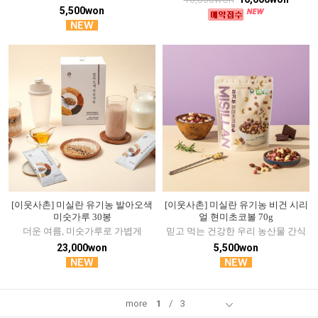
5,500won
[이웃사촌] 미실란 유기농 발아오색
[이웃사촌] 미실란 유기농 비건 시리
미숫가루 30봉
얼 현미초코볼 70g
더운 여름, 미숫가루로 가볍게
믿고 먹는 건강한 우리 농산물 간식
23,000won
5,500won
more
1
/
3