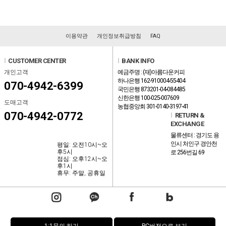
이용약관
개인정보취급방침
FAQ
l
CUSTOMER CENTER
l
BANK INFO
개인고객
예금주명 : (재)아름다운커피
하나은행 162-910004-55404
070-4942-6399
국민은행 873201-04-084485
신한은행 100-025-007609
도매고객
농협중앙회 301-0140-3197-41
070-4942-0772
l
RETURN &
EXCHANGE
물류센터 : 경기도 용
인시 처인구 경안천
평일: 오전10시~오
후5시
로 256번길 69
점심: 오후12시~오
후1시
휴무: 주말, 공휴일
1:1문의 하기
PC버전으로 보기