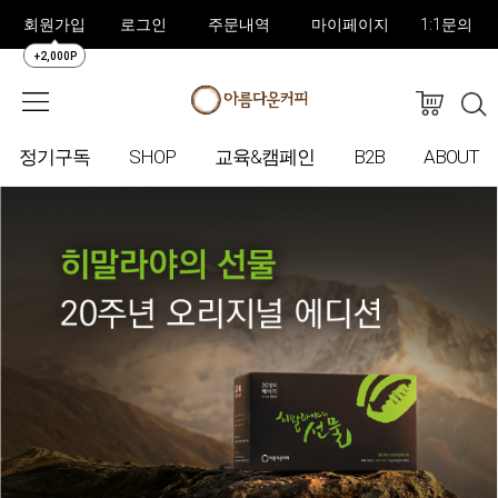
회원가입
로그인
주문내역
마이페이지
1:1문의
+2,000P
정기구독
SHOP
교육&캠페인
B2B
ABOUT