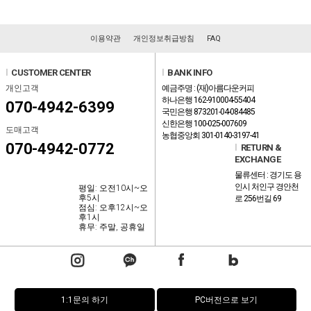
이용약관
개인정보취급방침
FAQ
l
CUSTOMER CENTER
l
BANK INFO
개인고객
예금주명 : (재)아름다운커피
하나은행 162-910004-55404
070-4942-6399
국민은행 873201-04-084485
신한은행 100-025-007609
도매고객
농협중앙회 301-0140-3197-41
070-4942-0772
l
RETURN &
EXCHANGE
물류센터 : 경기도 용
인시 처인구 경안천
평일: 오전10시~오
후5시
로 256번길 69
점심: 오후12시~오
후1시
휴무: 주말, 공휴일
1:1문의 하기
PC버전으로 보기