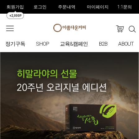
회원가입
로그인
주문내역
마이페이지
1:1문의
+2,000P
정기구독
SHOP
교육&캠페인
B2B
ABOUT