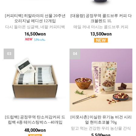
[커피티백] 히말라야의 선물 20주년
[대용량] 공정무역 콜드브루 커피 다
오리지널 에디션 12개입
크블렌드 1L
다시 돌아온 싱글백, 네팔 커피티백
매일 꺼내 마시는 콜드브루 커피
16,500won
13,500won
03
04
[드립백] 공정무역 탄소저감커피 드
[이웃사촌] 미실란 유기농 비건 시리
립백 4종 테이스팅박스 - 40개입
얼 현미초코볼 70g
믿고 먹는 건강한 우리 농산물 간식
48,000won
5,500won