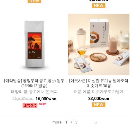
[예약발송] 공정무역 콩고,콩go 원두
[이웃사촌] 미실란 유기농 발아오색
(26/08/12 발송)
미숫가루 30봉
태양의 땅, 콩고에서 온 커피
더운 여름, 미숫가루로 가볍게
23,000won
16,500won
16,000won
more
1
/
3