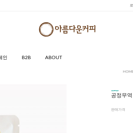
페인
B2B
ABOUT
HOM
공정무역 
판매가격