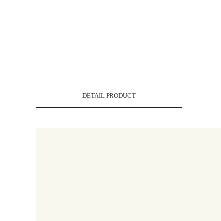
DETAIL PRODUCT