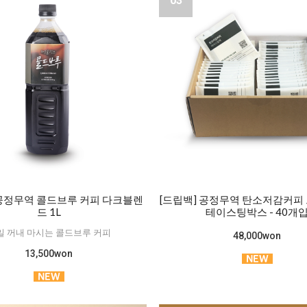
03
 공정무역 콜드브루 커피 다크블렌
[드립백] 공정무역 탄소저감커피 
드 1L
테이스팅박스 - 40개
일 꺼내 마시는 콜드브루 커피
48,000won
13,500won