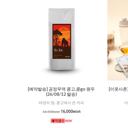
[예약발송] 공정무역 콩고,콩go 원두
[이웃사촌
(26/08/12 발송)
태양의 땅, 콩고에서 온 커피
더
16,000won
16,500won