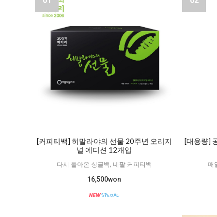
01
02
[커피티백] 히말라야의 선물 20주년 오리지
[대용량]
널 에디션 12개입
다시 돌아온 싱글백, 네팔 커피티백
매
16,500won