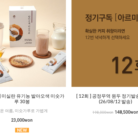
] 미실란 유기농 발아오색 미숫가
[ 12회 ] 공정무역 원두 정기
루 30봉
(26/08/12 발송)
운 여름, 미숫가루로 가볍게
148,500wo
198,000won
23,000won