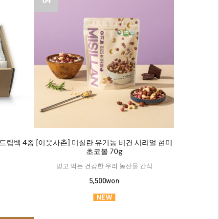
04
드립백 4종
[이웃사촌] 미실란 유기농 비건 시리얼 현미
입
초코볼 70g
믿고 먹는 건강한 우리 농산물 간식
5,500won