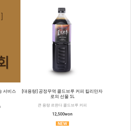
발송 서비스
[대용량] 공정무역 콜드브루 커피 킬리만자
로의 선물 1L
큰 용량 르완다 콜드브루 커피
n
12,500won