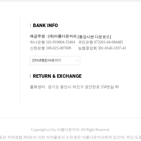
예금주명 : (재)아름다운커피
[통장사본 다운로드]
하나은행 162-910004-55404
국민은행 873201-04-084485
신한은행 100-025-007609
농협중앙회 301-0140-3197-41
인터넷뱅킹 바로가기
물류센터 : 경기도 용인시 처인구 경안천로 256번길 69
Copyright (c) by 아름다운커피 All Right Reserved.
 등은 저작권법 제4조의 의한 저작물로서 소유권은 아름다운커피에게 있으며, 무단 도용