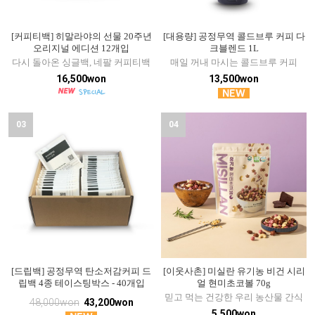
[커피티백] 히말라야의 선물 20주년
[대용량] 공정무역 콜드브루 커피 다
오리지널 에디션 12개입
크블렌드 1L
다시 돌아온 싱글백, 네팔 커피티백
매일 꺼내 마시는 콜드브루 커피
16,500won
13,500won
03
04
[드립백] 공정무역 탄소저감커피 드
[이웃사촌] 미실란 유기농 비건 시리
립백 4종 테이스팅박스 - 40개입
얼 현미초코볼 70g
믿고 먹는 건강한 우리 농산물 간식
48,000won
43,200won
5,500won