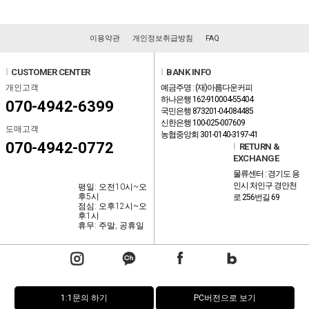
이용약관
개인정보취급방침
FAQ
l
CUSTOMER CENTER
l
BANK INFO
개인고객
예금주명 : (재)아름다운커피
하나은행 162-910004-55404
070-4942-6399
국민은행 873201-04-084485
신한은행 100-025-007609
도매고객
농협중앙회 301-0140-3197-41
070-4942-0772
l
RETURN &
EXCHANGE
물류센터 : 경기도 용
인시 처인구 경안천
평일: 오전10시~오
후5시
로 256번길 69
점심: 오후12시~오
후1시
휴무: 주말, 공휴일
1:1문의 하기
PC버전으로 보기