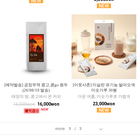
[예약발송] 공정무역 콩고,콩go 원두
[이웃사촌] 미실란 유기농 발아오색
(26/08/19 발송)
미숫가루 30봉
태양의 땅, 콩고에서 온 커피
더운 여름, 미숫가루로 가볍게
23,000won
16,500won
16,000won
more
1
/
3