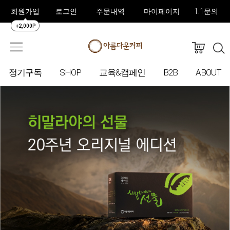
회원가입
로그인
주문내역
마이페이지
1:1문의
+2,000P
정기구독
SHOP
교육&캠페인
B2B
ABOUT