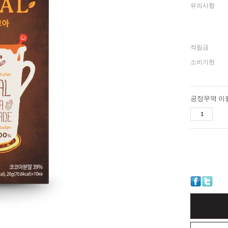
유의사항
적립금
소비기한
공정무역 이퀄 