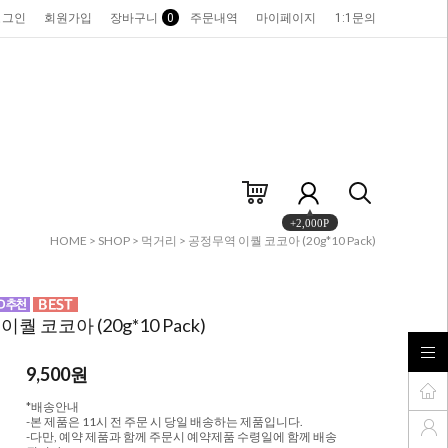
로그인
회원가입
장바구니
0
주문내역
마이페이지
1:1문의
+2,000P
HOME
>
SHOP
>
먹거리
> 공정무역 이퀄 코코아 (20g*10 Pack)
퀄 코코아 (20g*10 Pack)
9,500
원
*배송안내
-본 제품은 11시 전 주문 시 당일 배송하는 제품입니다.
-다만, 예약 제품과 함께 주문시 예약제품 수령일에 함께 배송